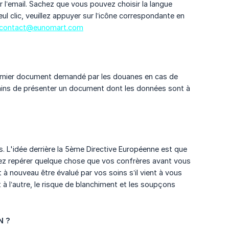
r l’email. Sachez que vous pouvez choisir la langue
eul clic, veuillez appuyer sur l’icône correspondante en
contact@eunomart.com
le premier document demandé par les douanes en cas de
rtains de présenter un document dont les données sont à
. L'idée derrière la 5ème Directive Européenne est que
riez repérer quelque chose que vos confrères avant vous
t à nouveau être évalué par vos soins s’il vient à vous
 à l’autre, le risque de blanchiment et les soupçons
N ?